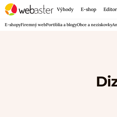
Výhody
E-shop
Edito
E-shopy
Firemný web
Portfólia a blogy
Obce a neziskovky
An
Diz