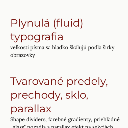
Plynulá (fluid)
typografia
veľkosti písma sa hladko škálujú podľa šírky
obrazovky
Tvarované predely,
prechody, sklo,
parallax
Shape dividers, farebné gradienty, priehľadné
„glass" pozadia a parallax efekt na sekciách