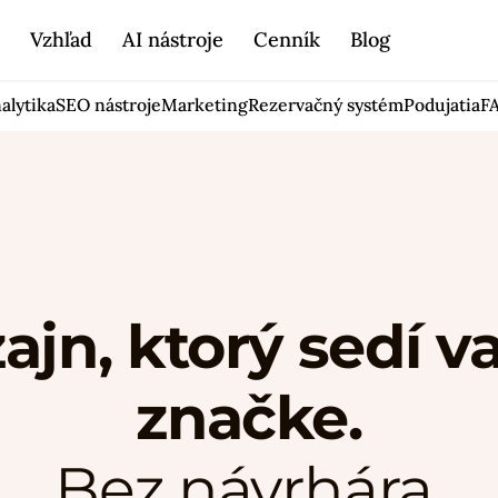
r
Vzhľad
AI nástroje
Cenník
Blog
alytika
SEO nástroje
Marketing
Rezervačný systém
Podujatia
F
ajn, ktorý sedí v
značke.
Bez návrhára.