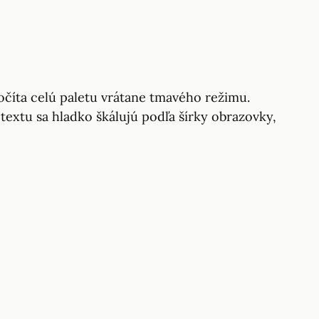
očíta celú paletu vrátane tmavého režimu.
j textu sa hladko škálujú podľa šírky obrazovky,