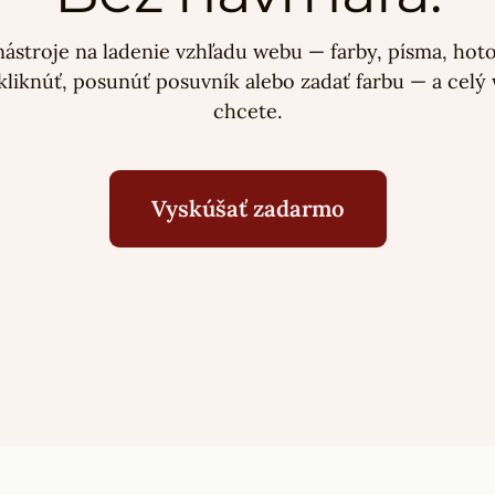
ástroje na ladenie vzhľadu webu — farby, písma, hoto
í kliknúť, posunúť posuvník alebo zadať farbu — a celý
chcete.
Vyskúšať zadarmo