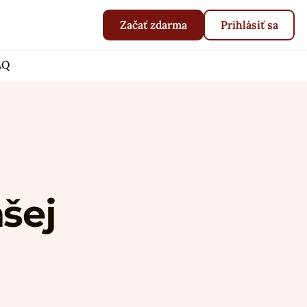
Začať zdarma
Prihlásiť sa
AQ
ašej