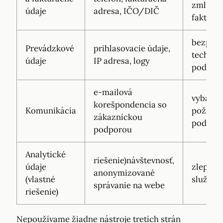
zmluvy,
údaje
adresa, IČO/DIČ
fakturá
bezpečn
Prevádzkové
prihlasovacie údaje,
technic
údaje
IP adresa, logy
podpor
e-mailová
vybaven
korešpondencia so
Komunikácia
požiada
zákazníckou
podpor
podporou
Analytické
riešenie)návštevnosť,
údaje
zlepšov
anonymizované
(vlastné
služby
správanie na webe
riešenie)
Nepoužívame žiadne nástroje tretích strán