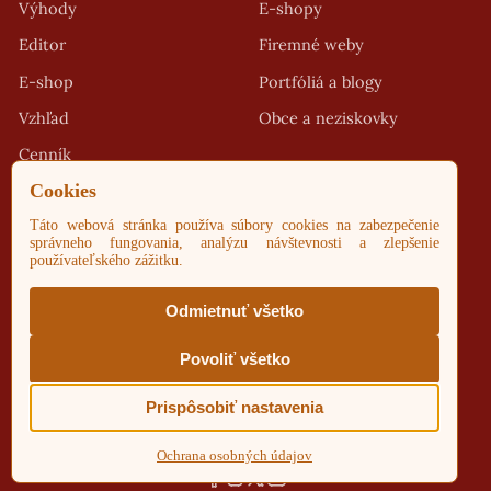
Výhody
E-shopy
Editor
Firemné weby
E-shop
Portfóliá a blogy
Vzhľad
Obce a neziskovky
Cenník
TECHNICKÁ
PODPORA
9:00 - 16:00
+421 907 494 777
info@webaster.sk
© 2026 Lavien s.r.o. Všetky práva vyhradené.
Obchodné podmienky
Ochrana osobných údajov