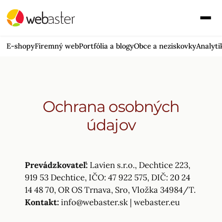
E-shopy
Firemný web
Portfólia a blogy
Obce a neziskovky
Analyti
Ochrana osobných
údajov
Prevádzkovateľ:
Lavien s.r.o., Dechtice 223,
919 53 Dechtice, IČO: 47 922 575, DIČ: 20 24
14 48 70, OR OS Trnava, Sro, Vložka 34984/T.
Kontakt:
info@webaster.sk | webaster.eu