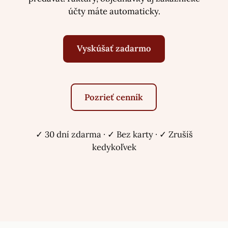
účty máte automaticky.
Vyskúšať zadarmo
Pozrieť cenník
✓ 30 dní zdarma · ✓ Bez karty · ✓ Zrušíš
kedykoľvek