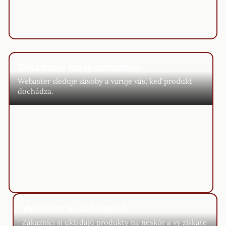
Skladové hospodárstvo
Webaster sleduje zásoby a varuje vás, keď produkt
dochádza.
Wishlist a obľúbené
Zákazníci si ukladajú produkty na neskôr a vy získate