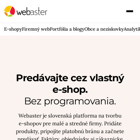
E-shopy
Firemný web
Portfólia a blogy
Obce a neziskovky
Analyti
Predávajte cez vlastný
e-shop.
Bez programovania.
Webaster je slovenská platforma na tvorbu
e-shopov pre malé a stredné firmy. Pridáte
produkty, pripojíte platobnú bránu a začnete
predávať. Faktúry, objednávky aj zákaznícke