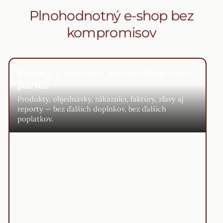
Plnohodnotný e-shop bez
kompromisov
Všetko v jednom administračnom
paneli
Produkty, objednávky, zákazníci, faktúry, zľavy aj
reporty — bez ďalších doplnkov, bez ďalších
poplatkov.